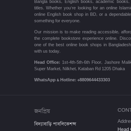
Bangla books, English books, academic books, c
titles. Whether you’re looking for an online Isla
শায়খ আহমাদুল্লাহ
online English book shop in BD, or a dependab
something for everyone.
মোঃ খাইরুল আলম
Our mission is to make reading accessible, afford
ম্যাক্সিম গোর্কি
the complete bookstore experience online. Disco
one of the best online book shops in Bangladesh
মহাদেব সাহা
with us today.
প্রমথ চৌধুরী
Head Office:
1st-4th-5th-6th Floor, Jashore Ma
Super Market, Nilkhet, Kataban Rd 1205 Dhaka
জীবনানন্দ দাশ
WhatsApp & Hotline:
+8809644433303
উইলিয়াম শেক্সপিয়ার
দীনবন্ধু মিত্র
জনপ্রিয়
CON
শরৎচন্দ্র চট্টোপাধ্যায়
Addre
বিদ্যাবাড়ি পাবলিকেশন্স
সলিমুল্লাহ খান
Head O