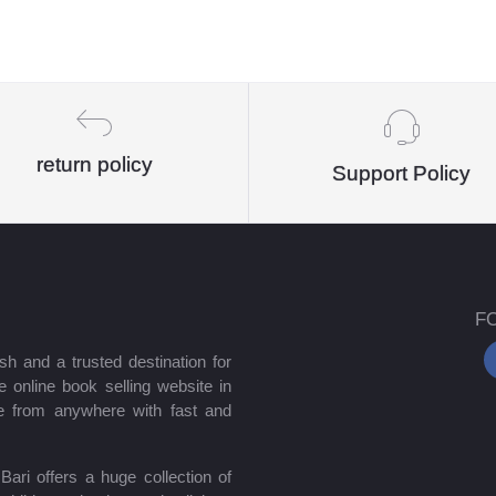
return policy
Support Policy
F
sh and a trusted destination for
 online book selling website in
e from anywhere with fast and
ari offers a huge collection of