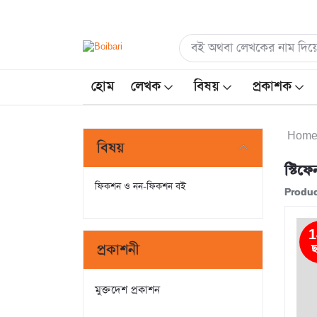
হোম
লেখক
বিষয়
প্রকাশক
Hom
বিষয়
স্টি
ফিকশন ও নন-ফিকশন বই
Produc
1
প্রকাশনী
ছ
মুক্তদেশ প্রকাশন