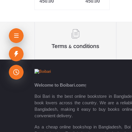
450.00
450.00
Jahangir
Sheikh Mujibur Rahman
কিউএনএ পাবলিকেশন্স লেখক পরিষদ
অর্কিড সম্পাদনা পর্ষদ (সম্পাদক)
Terms & conditions
রয়েল সম্পাদনা পর্ষদ
প্রফেসর’স সম্পাদনা পরিষদ
রিসেন্ট পাবলিকেশন এডিটরিয়াল বোর্ড
Welcome to Boibari.com!
পাঞ্জেরী সম্পাদনা পর্ষদ
Boi Bari is the best online bookstore in Banglade
book lovers across the country. We are a reliable
মফিজুল ইসলাম মিলন
Bangladesh, making it easy to buy books onlin
convenient delivery.
রবীন্দ্রনাথ ঠাকুর
As a cheap online bookshop in Bangladesh, Boi B
মোত্তাসিন পাহলভী