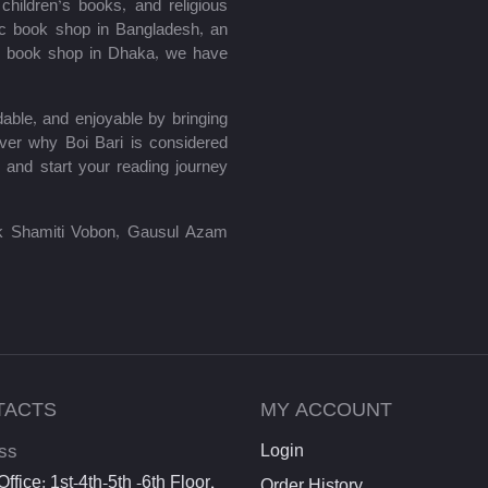
hildren’s books, and religious
mic book shop in Bangladesh, an
le book shop in Dhaka, we have
able, and enjoyable by bringing
ver why Boi Bari is considered
 and start your reading journey
lik Shamiti Vobon, Gausul Azam
TACTS
MY ACCOUNT
ss
Login
ffice: 1st-4th-5th -6th Floor,
Order History