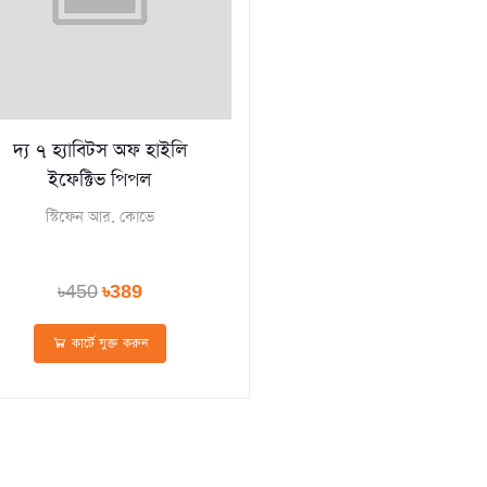
দ্য ৭ হ্যাবিটস অফ হাইলি
ইফেক্টিভ পিপল
স্টিফেন আর. কোভে
৳450
৳389
কার্টে যুক্ত করুন