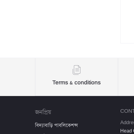
তারাদাস বন্দোপাধ্যায়
আনিসুল হক
মোঃ জাহাঙ্গীর আলম লিংকন
Md. Sabaduzzaman Dipto
নিমাই ভট্টাচার্য
তামান্না হাসান
মো: এ. আর. খান
Terms & conditions
ড. ইসরার আহমেদ রহ.
কাজী রাহনুমা নূর
জনপ্রিয়
CON
মোনা হাজ্জার হালাবি
Addre
বিদ্যাবাড়ি পাবলিকেশন্স
রিদওয়ানুল্লাহ তানিম
Head O