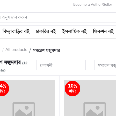
Become a Author/Seller
বিদ্যাবাড়ির বই
চাকরির বই
ইসলামিক বই
ফিকশন বই
e
All products
সমরেশ মজুমদার
শ মজুমদার
(12
প্রকাশনী
সমরেশ মজ
ts)
4%
10%
াড়!
ছাড়!