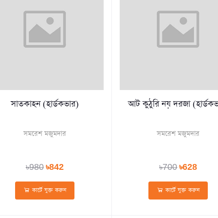
সাতকাহন (হার্ডকভার)
আট কুঠুরি নয় দরজা (হার্ডক
সমরেশ মজুমদার
সমরেশ মজুমদার
৳980
৳842
৳700
৳628
কার্টে যুক্ত করুন
কার্টে যুক্ত করুন