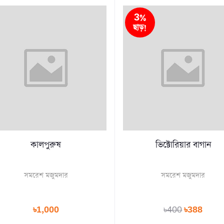
3%
ছাড়!
কালপুরুষ
ভিক্টোরিয়ার বাগান
সমরেশ মজুমদার
সমরেশ মজুমদার
৳1,000
৳400
৳388