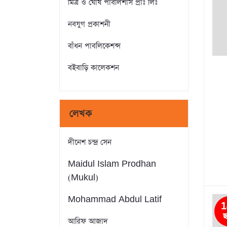
মিত্র ও ঘোষ পাবলিশার্স প্রাঃ লিঃ
নবযুগ প্রকাশনী
বাঁধন পাবলিকেশন্স
বইবাড়ি কালেকশন
লেখক
দীনেশ চন্দ্র সেন
Maidul Islam Prodhan
(Mukul)
Mohammad Abdul Latif
1
ছ
আরিফ আজাদ