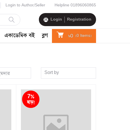
Login to Author/Seller
Helpline
01896060865
Login
Registration
একাডেমিক বই
ব্লগ
৳0
(
0
Items)
Sort by
ুমদার
7%
ছাড়!