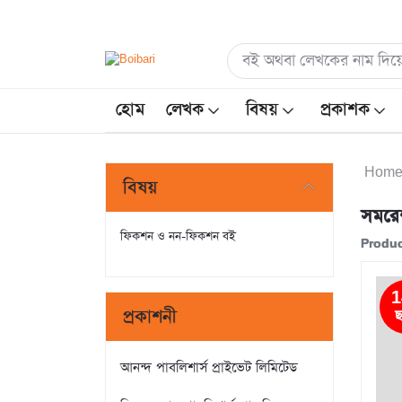
হোম
লেখক
বিষয়
প্রকাশক
Hom
বিষয়
সমরে
ফিকশন ও নন-ফিকশন বই
Produc
1
প্রকাশনী
ছ
আনন্দ পাবলিশার্স প্রাইভেট লিমিটেড