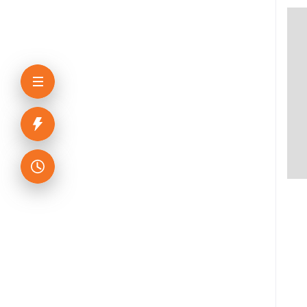
পাঞ্জেরী সম্পাদনা পর্ষদ
মফিজুল ইসলাম মিলন
রবীন্দ্রনাথ ঠাকুর
মোত্তাসিন পাহলভী
শায়খ আহমাদুল্লাহ
মোঃ খাইরুল আলম
ম্যাক্সিম গোর্কি
মহাদেব সাহা
প্রমথ চৌধুরী
জীবনানন্দ দাশ