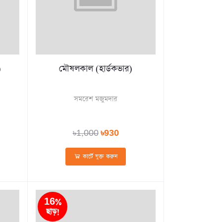
)
মৌষলকাল (হার্ডকভার)
সমরেশ মজুমদার
৳1,000
৳930
কার্টে যুক্ত করুন
16%
ছাড়!