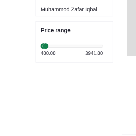
Muhammod Zafar Iqbal
Farid Ahmed
Price range
সাইফুল ইসলাম
Dr. Khandaker Abdullah
400.00
3941.00
Jahangir
Sheikh Mujibur Rahman
কিউএনএ পাবলিকেশন্স লেখক পরিষদ
অর্কিড সম্পাদনা পর্ষদ (সম্পাদক)
রয়েল সম্পাদনা পর্ষদ
প্রফেসর’স সম্পাদনা পরিষদ
রিসেন্ট পাবলিকেশন এডিটরিয়াল বোর্ড