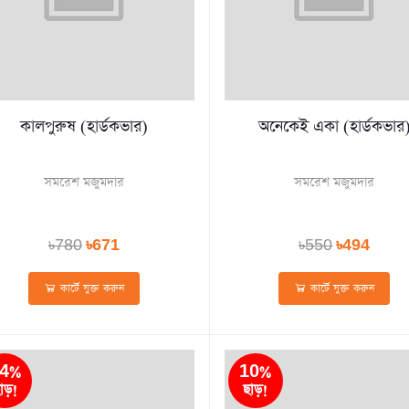
কালপুরুষ (হার্ডকভার)
অনেকেই একা (হার্ডকভার
সমরেশ মজুমদার
সমরেশ মজুমদার
৳780
৳671
৳550
৳494
কার্টে যুক্ত করুন
কার্টে যুক্ত করুন
4%
10%
াড়!
ছাড়!