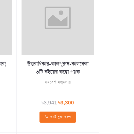
ভার)
উত্তরাধিকার-কালপুরুষ-কালবেলা
৩টি বইয়ের কম্বো প্যাক
সমরেশ মজুমদার
৳3,941
৳3,300
কার্টে যুক্ত করুন