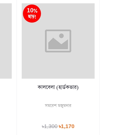
10%
ছাড়!
কালবেলা (হার্ডকভার)
সমরেশ মজুমদার
৳1,300
৳1,170