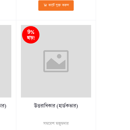
কার্টে যুক্ত করুন
9%
ছাড়!
ভার)
উত্তরাধিকার (হার্ডকভার)
সমরেশ মজুমদার