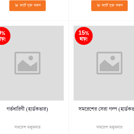
কার্টে যুক্ত করুন
কার্টে যুক্ত করুন
9%
15%
াড়!
ছাড়!
গর্ভধারিণী (হার্ডকভার)
সমরেশের সেরা গল্প (হার্ডক
সমরেশ মজুমদার
সমরেশ মজুমদার