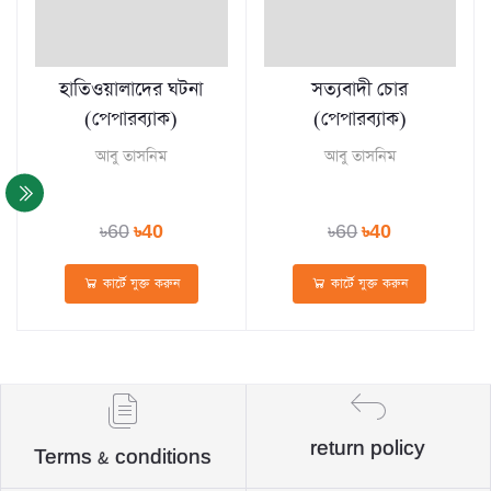
হাতিওয়ালাদের ঘটনা
সত্যবাদী চোর
(পেপারব্যাক)
(পেপারব্যাক)
আবু তাসনিম
আবু তাসনিম
৳60
৳40
৳60
৳40
কার্টে যুক্ত করুন
কার্টে যুক্ত করুন
return policy
Terms & conditions