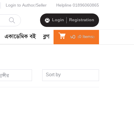
Login to Author/Seller
Helpline
01896060865
Login
Registration
একাডেমিক বই
ব্লগ
৳0
(
0
Items)
Sort by
াঙ্গীর