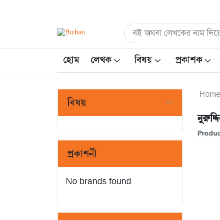
হোম
লেখক
বিষয়
প্রকাশক
Hom
বিষয়
নুরুদ্
Produc
প্রকাশনী
No brands found