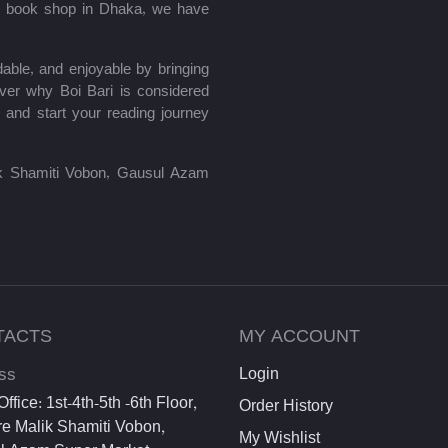
le book shop in Dhaka, we have
able, and enjoyable by bringing
ver why Boi Bari is considered
 and start your reading journey
lik Shamiti Vobon, Gausul Azam
TACTS
MY ACCOUNT
ss
Login
ffice: 1st-4th-5th -6th Floor,
Order History
e Malik Shamiti Vobon,
My Wishlist