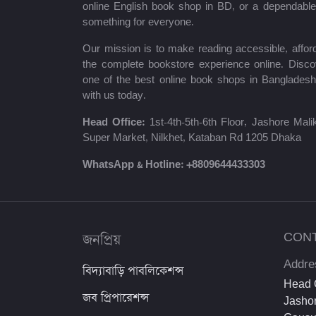
শায়খ আহমাদুল্লাহ
online English book shop in BD, or a dependab
something for everyone.
মোঃ খাইরুল আলম
Our mission is to make reading accessible, afford
ম্যাক্সিম গোর্কি
the complete bookstore experience online. Disco
one of the best online book shops in Bangladesh
মহাদেব সাহা
with us today.
প্রমথ চৌধুরী
Head Office:
1st-4th-5th-6th Floor, Jashore Ma
Super Market, Nilkhet, Kataban Rd 1205 Dhaka
জীবনানন্দ দাশ
WhatsApp & Hotline:
+8809644433303
উইলিয়াম শেক্সপিয়ার
দীনবন্ধু মিত্র
জনপ্রিয়
CON
শরৎচন্দ্র চট্টোপাধ্যায়
Addre
বিদ্যাবাড়ি পাবলিকেশন্স
সলিমুল্লাহ খান
Head O
জব প্রিপারেশন্স
Jashor
ইউসুফ আল কারজাভি