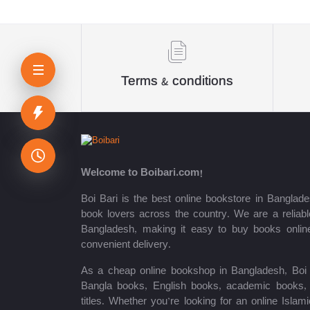
Sheikh Mujibur Rahman
কিউএনএ পাবলিকেশন্স লেখক পরিষদ
অর্কিড সম্পাদনা পর্ষদ (সম্পাদক)
Terms & conditions
রয়েল সম্পাদনা পর্ষদ
প্রফেসর’স সম্পাদনা পরিষদ
রিসেন্ট পাবলিকেশন এডিটরিয়াল বোর্ড
Welcome to Boibari.com!
পাঞ্জেরী সম্পাদনা পর্ষদ
Boi Bari is the best online bookstore in Banglade
book lovers across the country. We are a reliable
মফিজুল ইসলাম মিলন
Bangladesh, making it easy to buy books onlin
convenient delivery.
রবীন্দ্রনাথ ঠাকুর
As a cheap online bookshop in Bangladesh, Boi B
মোত্তাসিন পাহলভী
Bangla books, English books, academic books, c
titles. Whether you’re looking for an online Isla