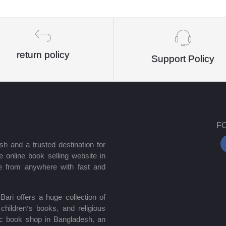
return policy
Support Policy
F
sh and a trusted destination for
 online book selling website in
e from anywhere with fast and
ari offers a huge collection of
hildren’s books, and religious
mic book shop in Bangladesh, an