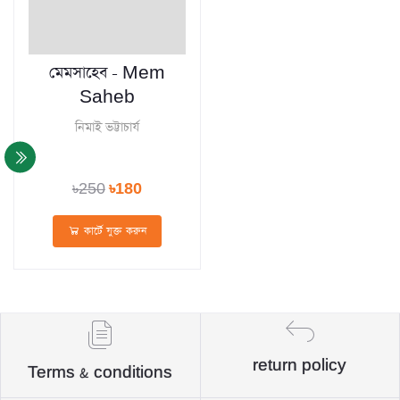
মেমসাহেব - Mem
Saheb
নিমাই ভট্টাচার্য
৳250
৳180
কার্টে যুক্ত করুন
return policy
Terms & conditions