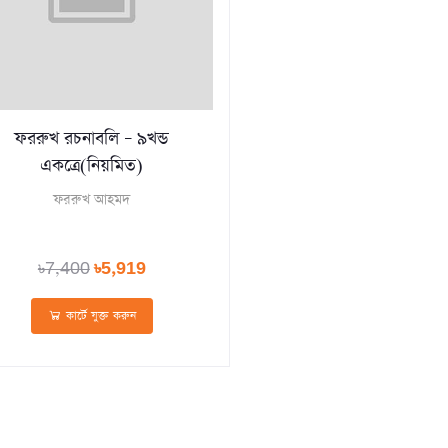
ফররুখ রচনাবলি – ৯খন্ড
একত্রে(নিয়মিত)
ফররুখ আহমদ
৳7,400
৳5,919
কার্টে যুক্ত করুন