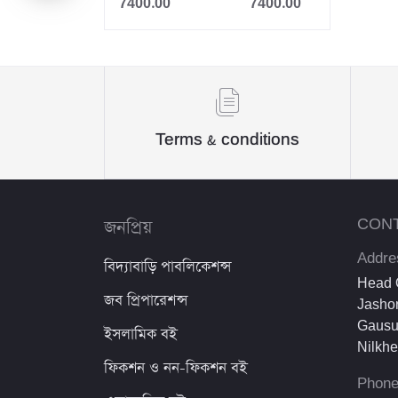
7400.00
7400.00
Jahangir
Sheikh Mujibur Rahman
কিউএনএ পাবলিকেশন্স লেখক পরিষদ
অর্কিড সম্পাদনা পর্ষদ (সম্পাদক)
Terms & conditions
রয়েল সম্পাদনা পর্ষদ
প্রফেসর’স সম্পাদনা পরিষদ
জনপ্রিয়
CON
রিসেন্ট পাবলিকেশন এডিটরিয়াল বোর্ড
Addre
বিদ্যাবাড়ি পাবলিকেশন্স
পাঞ্জেরী সম্পাদনা পর্ষদ
Head O
জব প্রিপারেশন্স
Jashor
মফিজুল ইসলাম মিলন
Gausu
ইসলামিক বই
Nilkh
রবীন্দ্রনাথ ঠাকুর
ফিকশন ও নন-ফিকশন বই
Phon
মোত্তাসিন পাহলভী