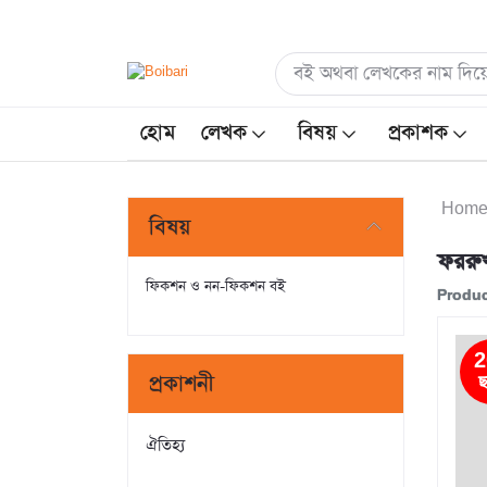
হোম
লেখক
বিষয়
প্রকাশক
Hom
বিষয়
ফরর
ফিকশন ও নন-ফিকশন বই
Produc
2
প্রকাশনী
ছ
ঐতিহ্য