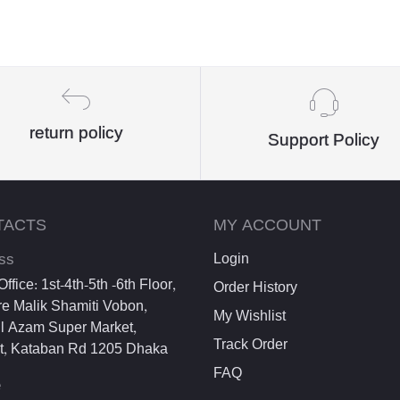
return policy
Support Policy
TACTS
MY ACCOUNT
ss
Login
ffice: 1st-4th-5th -6th Floor,
Order History
e Malik Shamiti Vobon,
My Wishlist
l Azam Super Market,
Track Order
et, Kataban Rd 1205 Dhaka
FAQ
e