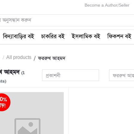
Become a Author/Seller
বিদ্যাবাড়ির বই
চাকরির বই
ইসলামিক বই
ফিকশন বই
e
All products
ফররুখ আহমদ
ুখ আহমদ
(1
প্রকাশনী
ফররুখ আ
ts)
0%
াড়!