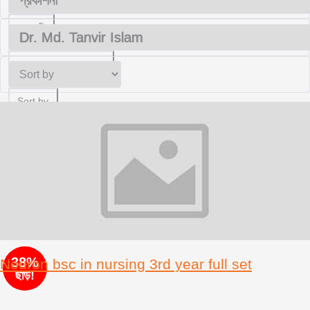
প্রকাশনী
Dr. Md. Tanvir Islam
Sort by
38%
Neuron bsc in nursing 3rd year full set
ছাড়!