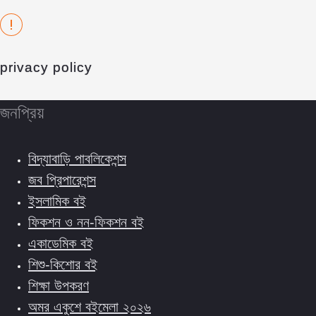
privacy policy
জনপ্রিয়
বিদ্যাবাড়ি পাবলিকেশন্স
জব প্রিপারেশন্স
ইসলামিক বই
ফিকশন ও নন-ফিকশন বই
একাডেমিক বই
শিশু-কিশোর বই
শিক্ষা উপকরণ
অমর একুশে বইমেলা ২০২৬