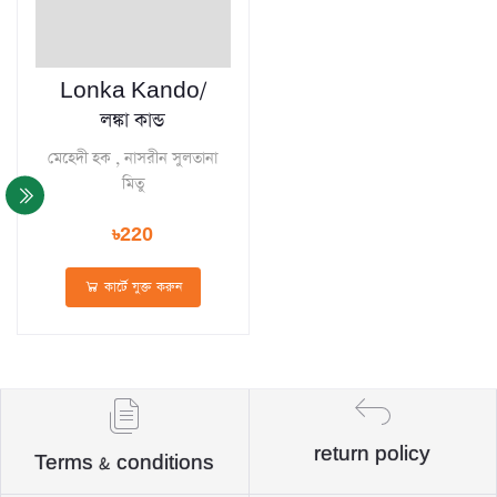
Lonka Kando/
লঙ্কা কান্ড
মেহেদী হক , নাসরীন সুলতানা
মিতু
৳220
কার্টে যুক্ত করুন
return policy
Terms & conditions