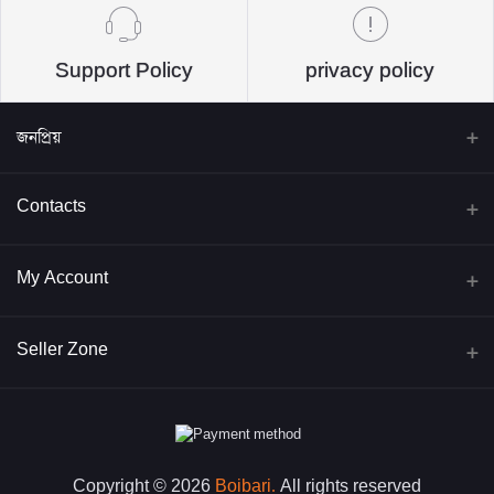
Support Policy
privacy policy
জনপ্রিয়
বিদ্যাবাড়ি পাবলিকেশন্স
Contacts
জব প্রিপারেশন্স
Address
My Account
ইসলামিক বই
Head Office: 1st-4th-5th -6th Floor, Jashore Malik Shamiti
Vobon, Gausul Azam Super Market, Nilkhet, Kataban Rd
ফিকশন ও নন-ফিকশন বই
Login
Seller Zone
1205 Dhaka
একাডেমিক বই
Order History
Phone
Become A Seller
Apply Now
শিশু-কিশোর বই
My Wishlist
WhatsApp: 01896060865
Login to Seller Panel
শিক্ষা উপকরণ
Track Order
Copyright © 2026
Boibari
.
All rights reserved
Email