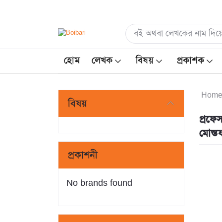
হোম
লেখক
বিষয়
প্রকাশক
Hom
বিষয়
প্রফে
মোস্ত
প্রকাশনী
No brands found