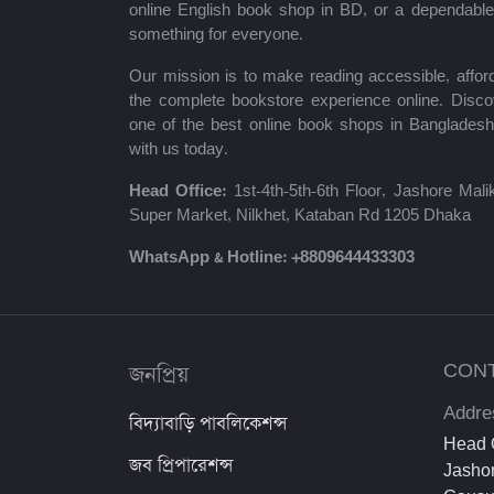
শায়খ আহমাদুল্লাহ
online English book shop in BD, or a dependab
something for everyone.
মোঃ খাইরুল আলম
Our mission is to make reading accessible, afford
ম্যাক্সিম গোর্কি
the complete bookstore experience online. Disco
one of the best online book shops in Bangladesh
মহাদেব সাহা
with us today.
প্রমথ চৌধুরী
Head Office:
1st-4th-5th-6th Floor, Jashore Ma
Super Market, Nilkhet, Kataban Rd 1205 Dhaka
জীবনানন্দ দাশ
WhatsApp & Hotline:
+8809644433303
উইলিয়াম শেক্সপিয়ার
দীনবন্ধু মিত্র
জনপ্রিয়
CON
শরৎচন্দ্র চট্টোপাধ্যায়
Addre
বিদ্যাবাড়ি পাবলিকেশন্স
সলিমুল্লাহ খান
Head O
জব প্রিপারেশন্স
Jashor
ইউসুফ আল কারজাভি