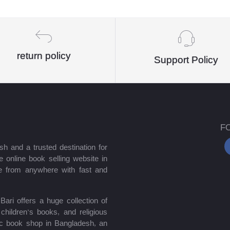
return policy
Support Policy
F
sh and a trusted destination for
 online book selling website in
e from anywhere with fast and
ari offers a huge collection of
hildren’s books, and religious
mic book shop in Bangladesh, an