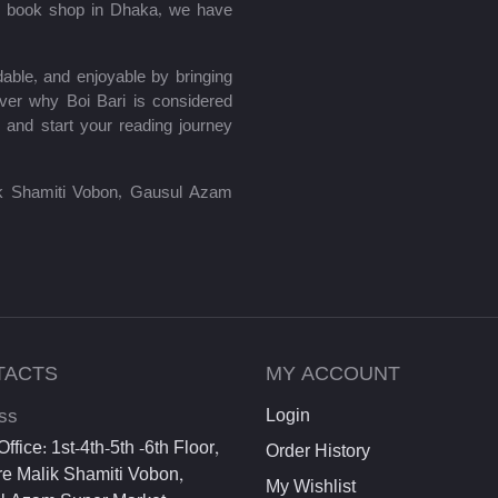
le book shop in Dhaka, we have
able, and enjoyable by bringing
ver why Boi Bari is considered
 and start your reading journey
lik Shamiti Vobon, Gausul Azam
TACTS
MY ACCOUNT
ss
Login
ffice: 1st-4th-5th -6th Floor,
Order History
e Malik Shamiti Vobon,
My Wishlist