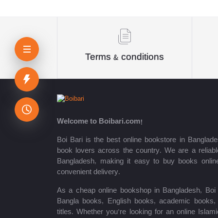
Sheikh Mujibur Rahman
কিউএনএ পাবলিকেশন্স লেখক পরিষদ
অর্কিড সম্পাদনা পর্ষদ (সম্পাদক)
Terms & conditions
রয়েল সম্পাদনা পর্ষদ
প্রফেসর’স সম্পাদনা পরিষদ
রিসেন্ট পাবলিকেশন এডিটরিয়াল বোর্ড
Welcome to Boibari.com!
পাঞ্জেরী সম্পাদনা পর্ষদ
Boi Bari is the best online bookstore in Banglade
book lovers across the country. We are a reliable
মফিজুল ইসলাম মিলন
Bangladesh, making it easy to buy books onlin
convenient delivery.
রবীন্দ্রনাথ ঠাকুর
As a cheap online bookshop in Bangladesh, Boi B
মোত্তাসিন পাহলভী
Bangla books, English books, academic books, c
titles. Whether you’re looking for an online Isla