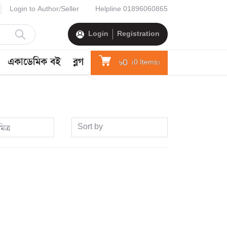
Login to Author/Seller
Helpline
01896060865
Login
Registration
একাডেমিক বই
ব্লগ
৳0
(
0
Items)
Sort by
িত্র