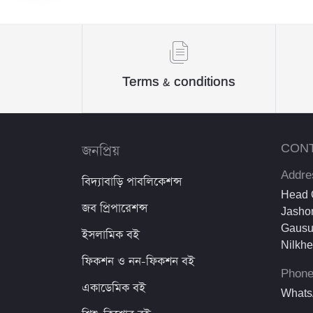
Sheikh Mujibur Rahman
কিউএনএ পাবলিকেশন্স লেখক পরিষদ
অর্কিড সম্পাদনা পর্ষদ (সম্পাদক)
Terms & conditions
রয়েল সম্পাদনা পর্ষদ
প্রফেসর’স সম্পাদনা পরিষদ
জনপ্রিয়
CON
রিসেন্ট পাবলিকেশন এডিটরিয়াল বোর্ড
Addre
বিদ্যাবাড়ি পাবলিকেশন্স
পাঞ্জেরী সম্পাদনা পর্ষদ
Head O
জব প্রিপারেশন্স
Jashor
মফিজুল ইসলাম মিলন
Gausu
ইসলামিক বই
Nilkh
রবীন্দ্রনাথ ঠাকুর
ফিকশন ও নন-ফিকশন বই
Phon
মোত্তাসিন পাহলভী
একাডেমিক বই
Whats