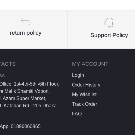
return policy
Support Policy
TACTS
MY ACCOUNT
ss
Login
ffice: 1st-4th-5th -6th Floor,
Order History
e Malik Shamiti Vobon,
My Wishlist
l Azam Super Market,
Track Order
et, Kataban Rd 1205 Dhaka
FAQ
e
App: 01896060865