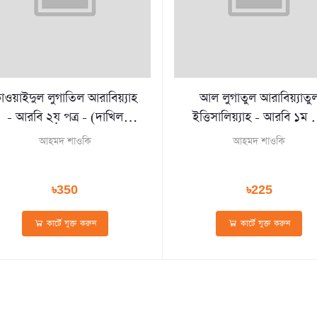
াওয়াইদুল লুগাতিল আরাবিয়্যাহ
আল লুগাতুল আরাবিয়্যাতু
- আরবি ২য় পত্র - (দাখিল
ইত্তিসালিয়্যাহ - আরবি ১ম পত
২০২৭)
(দাখিল ২০২৭)
আহমদ শাওকি
আহমদ শাওকি
৳350
৳225
কার্টে যুক্ত করুন
কার্টে যুক্ত করুন