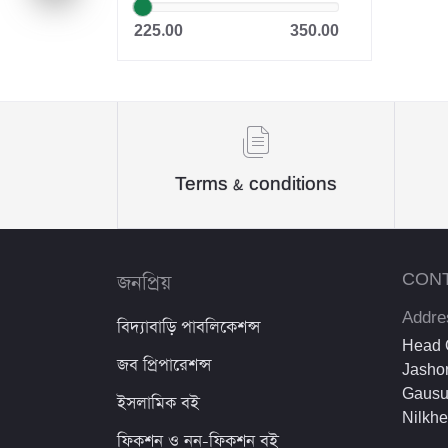
Dr. Khandaker Abdullah
225.00
350.00
Jahangir
Sheikh Mujibur Rahman
কিউএনএ পাবলিকেশন্স লেখক পরিষদ
অর্কিড সম্পাদনা পর্ষদ (সম্পাদক)
Terms & conditions
রয়েল সম্পাদনা পর্ষদ
প্রফেসর’স সম্পাদনা পরিষদ
জনপ্রিয়
CON
রিসেন্ট পাবলিকেশন এডিটরিয়াল বোর্ড
Addre
বিদ্যাবাড়ি পাবলিকেশন্স
পাঞ্জেরী সম্পাদনা পর্ষদ
Head O
জব প্রিপারেশন্স
Jashor
মফিজুল ইসলাম মিলন
Gausu
ইসলামিক বই
Nilkh
রবীন্দ্রনাথ ঠাকুর
ফিকশন ও নন-ফিকশন বই