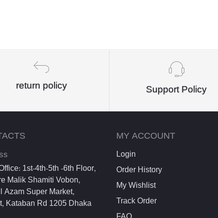
return policy
Support Policy
TACTS
MY ACCOUNT
ss
Login
ffice: 1st-4th-5th -6th Floor,
Order History
e Malik Shamiti Vobon,
My Wishlist
l Azam Super Market,
Track Order
et, Kataban Rd 1205 Dhaka
FAQ