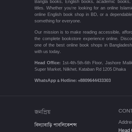
Bangla books, English books, academic books, c
titles. Whether you’re looking for an online Isla
শায়খ আহমাদুল্লাহ
online English book shop in BD, or a dependab
something for everyone.
মোঃ খাইরুল আলম
Our mission is to make reading accessible, afford
ম্যাক্সিম গোর্কি
the complete bookstore experience online. Disco
one of the best online book shops in Bangladesh
মহাদেব সাহা
with us today.
প্রমথ চৌধুরী
Head Office:
1st-4th-5th-6th Floor, Jashore Ma
Super Market, Nilkhet, Kataban Rd 1205 Dhaka
জীবনানন্দ দাশ
WhatsApp & Hotline:
+8809644433303
উইলিয়াম শেক্সপিয়ার
দীনবন্ধু মিত্র
জনপ্রিয়
CON
শরৎচন্দ্র চট্টোপাধ্যায়
Addre
বিদ্যাবাড়ি পাবলিকেশন্স
সলিমুল্লাহ খান
Head O