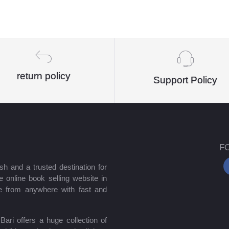
return policy
Support Policy
F
sh and a trusted destination for
 online book selling website in
e from anywhere with fast and
ari offers a huge collection of