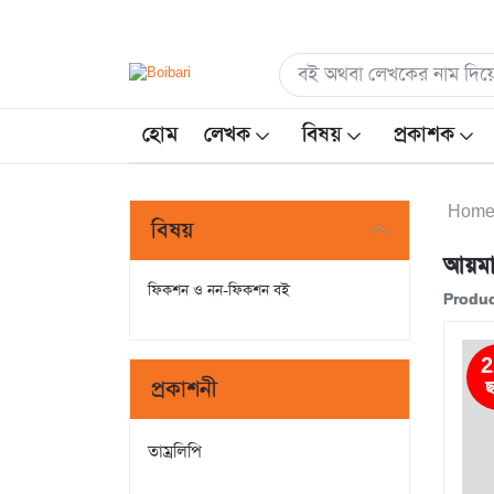
হোম
লেখক
বিষয়
প্রকাশক
Hom
বিষয়
আয়মা
ফিকশন ও নন-ফিকশন বই
Produc
2
প্রকাশনী
ছ
তাম্রলিপি