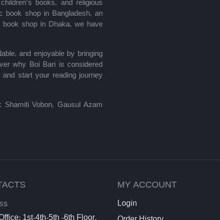
hildren’s books, and religious
mic book shop in Bangladesh, an
le book shop in Dhaka, we have
able, and enjoyable by bringing
ver why Boi Bari is considered
 and start your reading journey
lik Shamiti Vobon, Gausul Azam
TACTS
MY ACCOUNT
ss
Login
ffice: 1st-4th-5th -6th Floor,
Order History