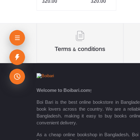
320.00
320.00
Jahangir
Sheikh Mujibur Rahman
কিউএনএ পাবলিকেশন্স লেখক পরিষদ
অর্কিড সম্পাদনা পর্ষদ (সম্পাদক)
Terms & conditions
রয়েল সম্পাদনা পর্ষদ
প্রফেসর’স সম্পাদনা পরিষদ
রিসেন্ট পাবলিকেশন এডিটরিয়াল বোর্ড
Welcome to Boibari.com!
পাঞ্জেরী সম্পাদনা পর্ষদ
Boi Bari is the best online bookstore in Banglade
book lovers across the country. We are a reliable
মফিজুল ইসলাম মিলন
Bangladesh, making it easy to buy books onlin
convenient delivery.
রবীন্দ্রনাথ ঠাকুর
As a cheap online bookshop in Bangladesh, Boi B
মোত্তাসিন পাহলভী