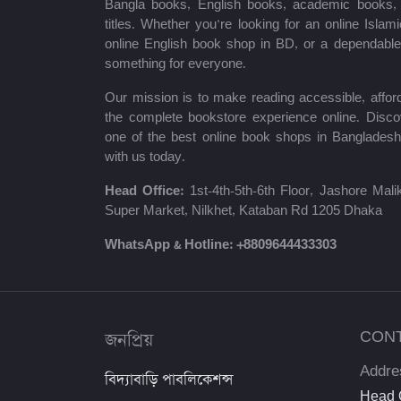
Bangla books, English books, academic books, c
titles. Whether you’re looking for an online Isla
শায়খ আহমাদুল্লাহ
online English book shop in BD, or a dependab
something for everyone.
মোঃ খাইরুল আলম
Our mission is to make reading accessible, afford
ম্যাক্সিম গোর্কি
the complete bookstore experience online. Disco
one of the best online book shops in Bangladesh
মহাদেব সাহা
with us today.
প্রমথ চৌধুরী
Head Office:
1st-4th-5th-6th Floor, Jashore Ma
Super Market, Nilkhet, Kataban Rd 1205 Dhaka
জীবনানন্দ দাশ
WhatsApp & Hotline:
+8809644433303
উইলিয়াম শেক্সপিয়ার
দীনবন্ধু মিত্র
জনপ্রিয়
CON
শরৎচন্দ্র চট্টোপাধ্যায়
Addre
বিদ্যাবাড়ি পাবলিকেশন্স
সলিমুল্লাহ খান
Head O