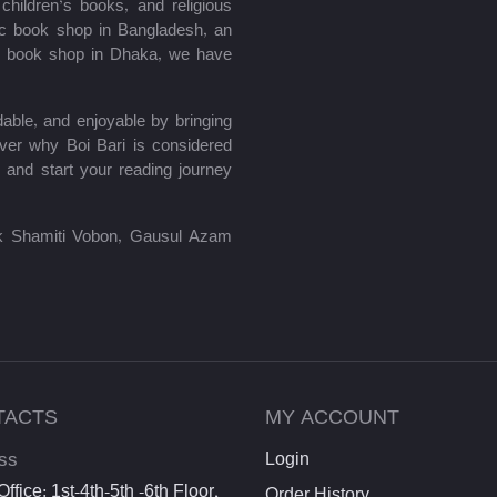
hildren’s books, and religious
mic book shop in Bangladesh, an
le book shop in Dhaka, we have
able, and enjoyable by bringing
ver why Boi Bari is considered
 and start your reading journey
lik Shamiti Vobon, Gausul Azam
TACTS
MY ACCOUNT
ss
Login
ffice: 1st-4th-5th -6th Floor,
Order History