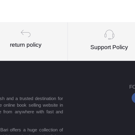
return policy
Support Policy
F
sh and a trusted destination for
 online book selling website in
e from anywhere with fast and
ari offers a huge collection of