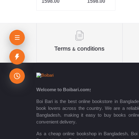
1598.00
1598.00
Jahangir
Sheikh Mujibur Rahman
কিউএনএ পাবলিকেশন্স লেখক পরিষদ
অর্কিড সম্পাদনা পর্ষদ (সম্পাদক)
Terms & conditions
রয়েল সম্পাদনা পর্ষদ
প্রফেসর’স সম্পাদনা পরিষদ
রিসেন্ট পাবলিকেশন এডিটরিয়াল বোর্ড
Welcome to Boibari.com!
পাঞ্জেরী সম্পাদনা পর্ষদ
Boi Bari is the best online bookstore in Banglade
book lovers across the country. We are a reliable
মফিজুল ইসলাম মিলন
Bangladesh, making it easy to buy books onlin
convenient delivery.
রবীন্দ্রনাথ ঠাকুর
As a cheap online bookshop in Bangladesh, Boi B
মোত্তাসিন পাহলভী