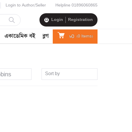
Login to Author/Seller
Helpline
01896060865
Login
Registration
একাডেমিক বই
ব্লগ
৳0
(
0
Items)
Sort by
bins