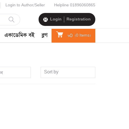
Login to Author/Seller
Helpline
01896060865
Login
Registration
একাডেমিক বই
ব্লগ
৳0
(
0
Items)
Sort by
ান