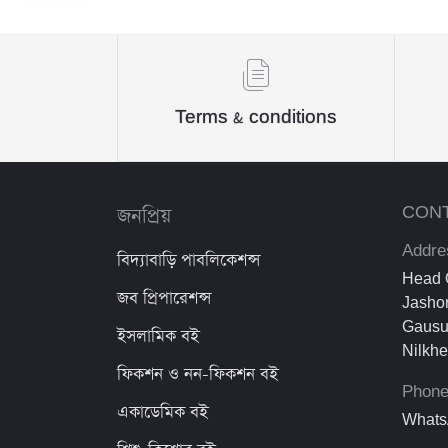
Sheikh Mujibur Rahman
কিউএনএ পাবলিকেশন্স লেখক পরিষদ
অর্কিড সম্পাদনা পর্ষদ (সম্পাদক)
Terms & conditions
রয়েল সম্পাদনা পর্ষদ
প্রফেসর’স সম্পাদনা পরিষদ
জনপ্রিয়
CON
রিসেন্ট পাবলিকেশন এডিটরিয়াল বোর্ড
Addre
বিদ্যাবাড়ি পাবলিকেশন্স
পাঞ্জেরী সম্পাদনা পর্ষদ
Head O
জব প্রিপারেশন্স
Jashor
মফিজুল ইসলাম মিলন
Gausu
ইসলামিক বই
Nilkh
রবীন্দ্রনাথ ঠাকুর
ফিকশন ও নন-ফিকশন বই
Phon
মোত্তাসিন পাহলভী
একাডেমিক বই
Whats