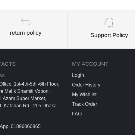
return policy
Support Policy
TACTS
MY ACCOUNT
ss
Login
ffice: 1st-4th-5th -6th Floor,
Order History
e Malik Shamiti Vobon,
My Wishlist
l Azam Super Market,
Track Order
et, Kataban Rd 1205 Dhaka
FAQ
e
App: 01896060865