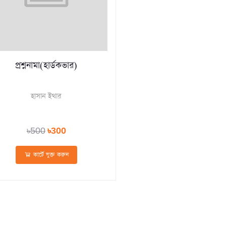
প্রশ্ননামা(হার্ডকভার)
হাসান ইথার
৳500
৳300
কার্টে যুক্ত করুন