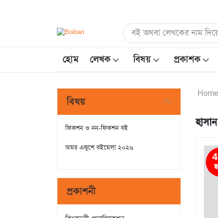
হোম
লেখক
বিষয়
প্রকাশক
Hom
বিষয়
হাসা
ফিকশন ও নন-ফিকশন বই
অমর একুশে বইমেলা ২০২৬
4
ছ
প্রকাশনী