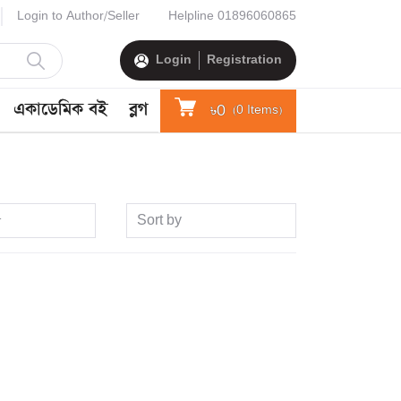
Login to Author/Seller
Helpline
01896060865
Login
Registration
একাডেমিক বই
ব্লগ
৳0
(
0
Items)
Sort by
র