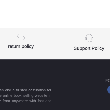
return policy
Support Policy
F
sh and a trusted destination for
 online book selling website in
e from anywhere with fast and