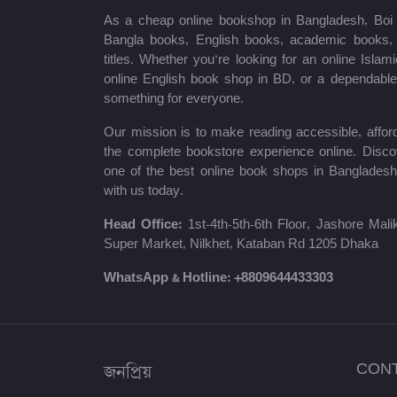
As a cheap online bookshop in Bangladesh, Boi B
মোত্তাসিন পাহলভী
Bangla books, English books, academic books, c
titles. Whether you’re looking for an online Isla
শায়খ আহমাদুল্লাহ
online English book shop in BD, or a dependab
something for everyone.
মোঃ খাইরুল আলম
Our mission is to make reading accessible, afford
ম্যাক্সিম গোর্কি
the complete bookstore experience online. Disco
one of the best online book shops in Bangladesh
মহাদেব সাহা
with us today.
প্রমথ চৌধুরী
Head Office:
1st-4th-5th-6th Floor, Jashore Ma
Super Market, Nilkhet, Kataban Rd 1205 Dhaka
জীবনানন্দ দাশ
WhatsApp & Hotline:
+8809644433303
উইলিয়াম শেক্সপিয়ার
দীনবন্ধু মিত্র
জনপ্রিয়
CON
শরৎচন্দ্র চট্টোপাধ্যায়