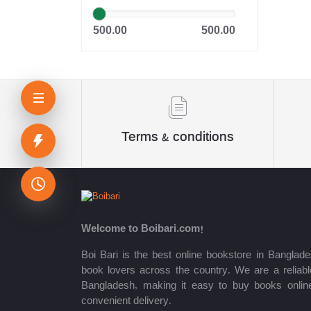
Dr. Khandaker Abdullah
500.00
500.00
Jahangir
Sheikh Mujibur Rahman
কিউএনএ পাবলিকেশন্স লেখক পরিষদ
অর্কিড সম্পাদনা পর্ষদ (সম্পাদক)
Terms & conditions
রয়েল সম্পাদনা পর্ষদ
প্রফেসর’স সম্পাদনা পরিষদ
রিসেন্ট পাবলিকেশন এডিটরিয়াল বোর্ড
Welcome to Boibari.com!
পাঞ্জেরী সম্পাদনা পর্ষদ
Boi Bari is the best online bookstore in Banglade
book lovers across the country. We are a reliable
মফিজুল ইসলাম মিলন
Bangladesh, making it easy to buy books onlin
convenient delivery.
রবীন্দ্রনাথ ঠাকুর