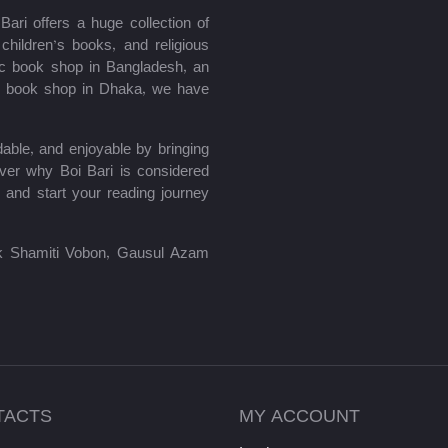
ari offers a huge collection of
hildren’s books, and religious
mic book shop in Bangladesh, an
le book shop in Dhaka, we have
able, and enjoyable by bringing
ver why Boi Bari is considered
 and start your reading journey
lik Shamiti Vobon, Gausul Azam
TACTS
MY ACCOUNT