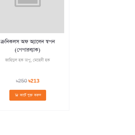
ক্রনিকলস অফ অ্যালেন স্বপন
(পেপারব্যাক)
জাহিদুল হক অপু, মেহেদী হক
৳250
৳213
কার্টে যুক্ত করুন