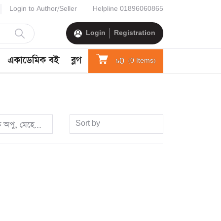
Login to Author/Seller
Helpline
01896060865
Login
Registration
একাডেমিক বই
ব্লগ
৳0
(
0
Items)
Sort by
ক অপু, মেহেদী হক