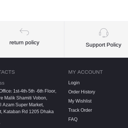
return policy
Support Policy
TACTS
MY ACCOUNT
ss
Login
ffice: 1st-4th-5th -6th Floor,
Order History
e Malik Shamiti Vobon,
My Wishlist
l Azam Super Market,
Track Order
et, Kataban Rd 1205 Dhaka
FAQ
e