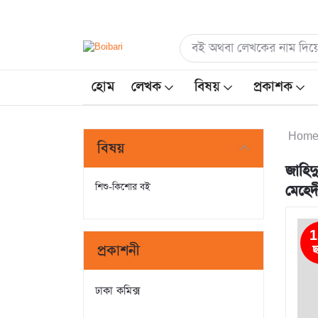
হোম
লেখক
বিষয়
প্রকাশক
Hom
বিষয়
জাহিদ
শিশু-কিশোর বই
মেহে
1
প্রকাশনী
ছ
ঢাকা কমিক্স