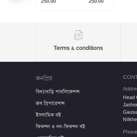
250.00
250.00
Jahangir
Sheikh Mujibur Rahman
কিউএনএ পাবলিকেশন্স লেখক পরিষদ
অর্কিড সম্পাদনা পর্ষদ (সম্পাদক)
Terms & conditions
রয়েল সম্পাদনা পর্ষদ
প্রফেসর’স সম্পাদনা পরিষদ
জনপ্রিয়
CON
রিসেন্ট পাবলিকেশন এডিটরিয়াল বোর্ড
Addre
বিদ্যাবাড়ি পাবলিকেশন্স
পাঞ্জেরী সম্পাদনা পর্ষদ
Head O
জব প্রিপারেশন্স
Jashor
মফিজুল ইসলাম মিলন
Gausu
ইসলামিক বই
Nilkh
রবীন্দ্রনাথ ঠাকুর
ফিকশন ও নন-ফিকশন বই
Phon
মোত্তাসিন পাহলভী