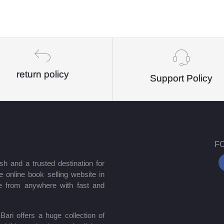
return policy
Support Policy
F
sh and a trusted destination for
 online book selling website in
e from anywhere with fast and
ari offers a huge collection of