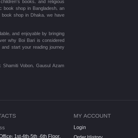
hildren’s books, and religious
mic book shop in Bangladesh, an
le book shop in Dhaka, we have
able, and enjoyable by bringing
ver why Boi Bari is considered
 and start your reading journey
lik Shamiti Vobon, Gausul Azam
TACTS
MY ACCOUNT
ss
Login
ffice: 1st-4th-5th -6th Floor,
Order History