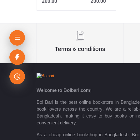
200.00
200.00
Jahangir
Sheikh Mujibur Rahman
কিউএনএ পাবলিকেশন্স লেখক পরিষদ
অর্কিড সম্পাদনা পর্ষদ (সম্পাদক)
Terms & conditions
রয়েল সম্পাদনা পর্ষদ
প্রফেসর’স সম্পাদনা পরিষদ
রিসেন্ট পাবলিকেশন এডিটরিয়াল বোর্ড
Welcome to Boibari.com!
পাঞ্জেরী সম্পাদনা পর্ষদ
Boi Bari is the best online bookstore in Banglade
book lovers across the country. We are a reliable
মফিজুল ইসলাম মিলন
Bangladesh, making it easy to buy books onlin
convenient delivery.
রবীন্দ্রনাথ ঠাকুর
As a cheap online bookshop in Bangladesh, Boi B
মোত্তাসিন পাহলভী