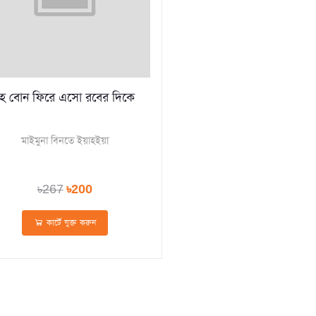
হে বোন ফিরে এসো রবের দিকে
মাইমুনা বিনতে ইয়াহইয়া
৳267
৳200
কার্টে যুক্ত করুন