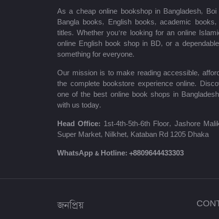
As a cheap online bookshop in Bangladesh, Boi B
মোত্তাসিন পাহলভী
Bangla books, English books, academic books, c
titles. Whether you’re looking for an online Isla
শায়খ আহমাদুল্লাহ
online English book shop in BD, or a dependab
something for everyone.
মোঃ খাইরুল আলম
Our mission is to make reading accessible, afford
ম্যাক্সিম গোর্কি
the complete bookstore experience online. Disco
one of the best online book shops in Bangladesh
মহাদেব সাহা
with us today.
প্রমথ চৌধুরী
Head Office:
1st-4th-5th-6th Floor, Jashore Ma
Super Market, Nilkhet, Kataban Rd 1205 Dhaka
জীবনানন্দ দাশ
WhatsApp & Hotline:
+8809644433303
উইলিয়াম শেক্সপিয়ার
দীনবন্ধু মিত্র
জনপ্রিয়
CON
শরৎচন্দ্র চট্টোপাধ্যায়