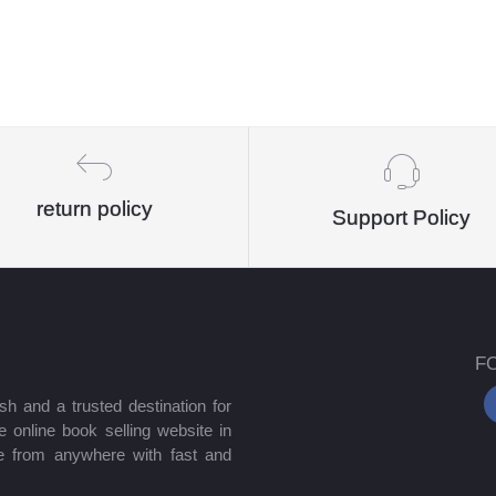
return policy
Support Policy
F
sh and a trusted destination for
 online book selling website in
e from anywhere with fast and