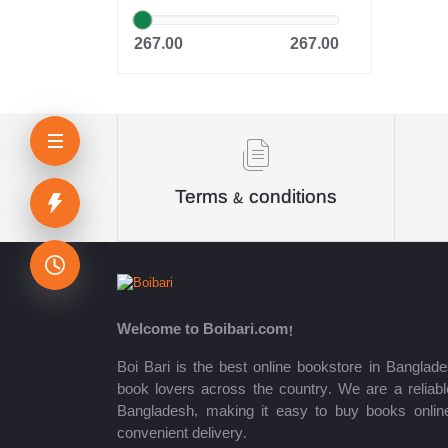
Dr. Khandaker Abdullah
267.00
267.00
Jahangir
Sheikh Mujibur Rahman
কিউএনএ পাবলিকেশন্স লেখক পরিষদ
অর্কিড সম্পাদনা পর্ষদ (সম্পাদক)
Terms & conditions
রয়েল সম্পাদনা পর্ষদ
প্রফেসর’স সম্পাদনা পরিষদ
রিসেন্ট পাবলিকেশন এডিটরিয়াল বোর্ড
Welcome to Boibari.com!
পাঞ্জেরী সম্পাদনা পর্ষদ
Boi Bari is the best online bookstore in Banglade
book lovers across the country. We are a reliable
মফিজুল ইসলাম মিলন
Bangladesh, making it easy to buy books onlin
convenient delivery.
রবীন্দ্রনাথ ঠাকুর