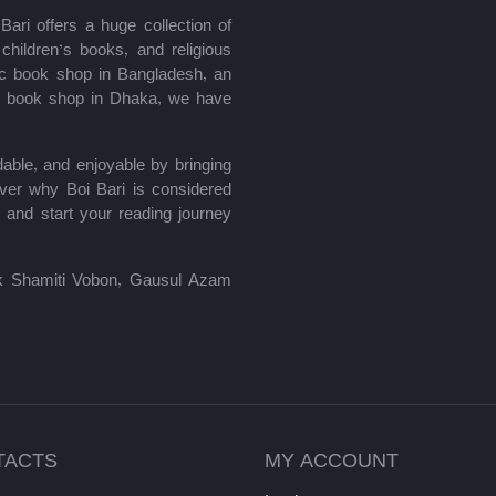
ari offers a huge collection of
hildren’s books, and religious
mic book shop in Bangladesh, an
le book shop in Dhaka, we have
able, and enjoyable by bringing
ver why Boi Bari is considered
 and start your reading journey
lik Shamiti Vobon, Gausul Azam
TACTS
MY ACCOUNT