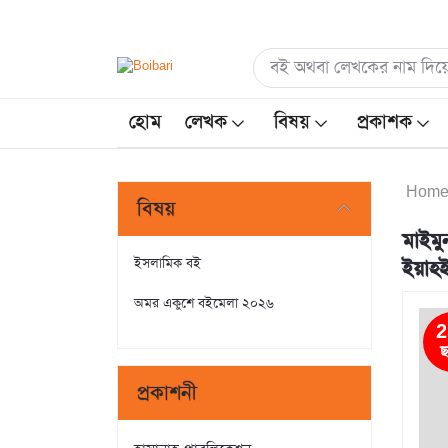
হোম
লেখক
বিষয়
প্রকাশক
Hom
বিষয়
মাইমু
ইসলামিক বই
ইয়াহ
অমর একুশে বইমেলা ২০২৬
2
ছ
প্রকাশনী