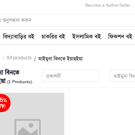
Become a Author/Seller
বিদ্যাবাড়ির বই
চাকরির বই
ইসলামিক বই
ফিকশন বই
e
All products
মাইমুনা বিনতে ইয়াহইয়া
না বিনতে
প্রকাশনী
মাইমুনা বি
ইয়া
(1 Products)
5%
াড়!