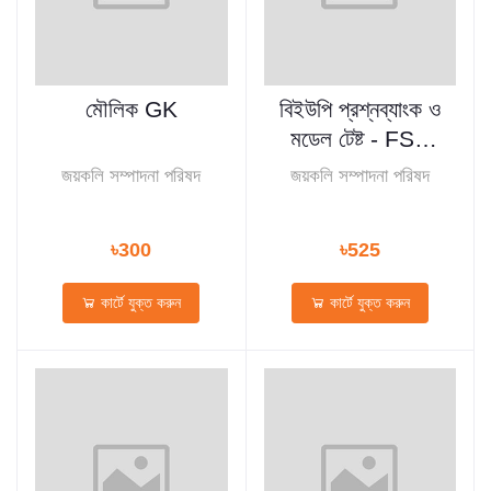
মৌলিক GK
বিইউপি প্রশ্নব্যাংক ও
মডেল টেষ্ট - FST
বিজ্ঞান
জয়কলি সম্পাদনা পরিষদ
জয়কলি সম্পাদনা পরিষদ
৳300
৳525
কার্টে যুক্ত করুন
কার্টে যুক্ত করুন