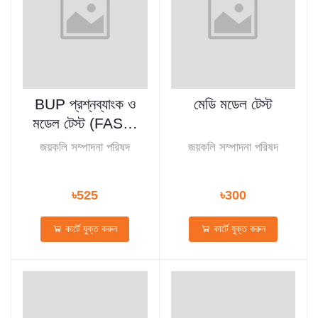
BUP প্রশ্নব্যাংক ও
মেডি মডেল টেস্ট
মডেল টেস্ট (FASS-
মানবিক, FSSS-
জয়কলি সম্পাদনা পরিষদ
জয়কলি সম্পাদনা পরিষদ
সমন্বিত)
৳525
৳300
কার্টে যুক্ত করুন
কার্টে যুক্ত করুন