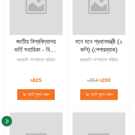
জাতীয় বিশ্ববিদ্যালয়
মনে মনে প্রধানমন্ত্রী (২
ভর্তি সহায়িকা - বিজ্ঞান
কপি) (পেপারব্যাক)
শাখা
জয়কলি সম্পাদনা পরিষদ
জয়কলি সম্পাদনা পরিষদ
৳825
৳354
৳200
কার্টে যুক্ত করুন
কার্টে যুক্ত করুন