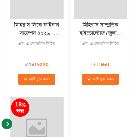
মিহির’স জিকে ফাইনাল
মিহির’স সাম্প্রতিক
সাজেশন ২০২৬ -
হাইভোল্টোজ (জুলাই,
সাধারণ জ্ঞান
২০২৪ – ১৫ জুন,
এম. এ মোত্তালিব মিহির
এম. এ মোত্তালিব মিহির
২০২৬)
৳250
৳230
৳60
৳50
কার্টে যুক্ত করুন
কার্টে যুক্ত করুন
18%
ছাড়!