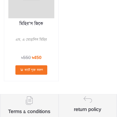
মিহির’স জিকে
এম. এ মোত্তালিব মিহির
৳550
৳450
কার্টে যুক্ত করুন
return policy
Terms & conditions