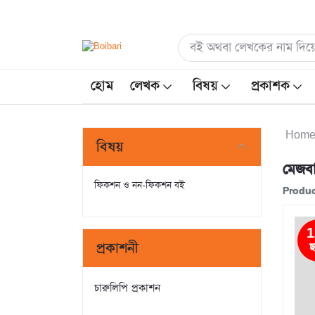
হোম
লেখক
বিষয়
প্রকাশক
Hom
বিষয়
মেজবা
ফিকশন ও নন-ফিকশন বই
Produc
1
প্রকাশনী
ছ
চারুলিপি প্রকাশন