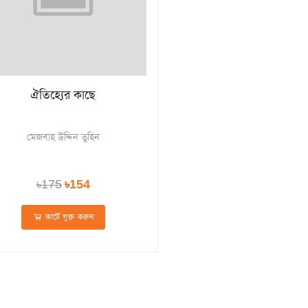
ঐতিহ্যের কাছে
মেজবাহ উদ্দিন তুহিন
৳175
৳154
কার্টে যুক্ত করুন