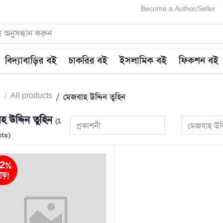
Become a Author/Seller
বিদ্যাবাড়ির বই
চাকরির বই
ইসলামিক বই
ফিকশন বই
e
All products
মেজবাহ উদ্দিন তুহিন
হ উদ্দিন তুহিন
(1
প্রকাশনী
মেজবাহ উদ্
ts)
2%
াড়!