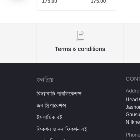
175.00
175.00
Jahangir
Sheikh Mujibur Rahman
কিউএনএ পাবলিকেশন্স লেখক পরিষদ
অর্কিড সম্পাদনা পর্ষদ (সম্পাদক)
Terms & conditions
রয়েল সম্পাদনা পর্ষদ
প্রফেসর’স সম্পাদনা পরিষদ
জনপ্রিয়
CON
রিসেন্ট পাবলিকেশন এডিটরিয়াল বোর্ড
Addre
বিদ্যাবাড়ি পাবলিকেশন্স
পাঞ্জেরী সম্পাদনা পর্ষদ
Head O
জব প্রিপারেশন্স
Jashor
মফিজুল ইসলাম মিলন
Gausu
ইসলামিক বই
Nilkh
রবীন্দ্রনাথ ঠাকুর
ফিকশন ও নন-ফিকশন বই
Phon
মোত্তাসিন পাহলভী