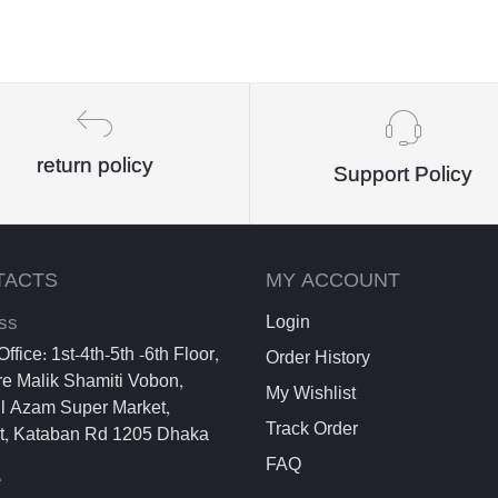
return policy
Support Policy
TACTS
MY ACCOUNT
ss
Login
ffice: 1st-4th-5th -6th Floor,
Order History
e Malik Shamiti Vobon,
My Wishlist
l Azam Super Market,
Track Order
et, Kataban Rd 1205 Dhaka
FAQ
e