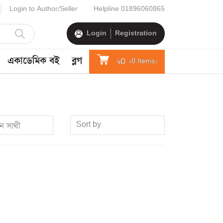
Login to Author/Seller
Helpline
01896060865
Login
Registration
একাডেমিক বই
ব্লগ
৳0
(
0
Items)
Sort by
িন সাথী