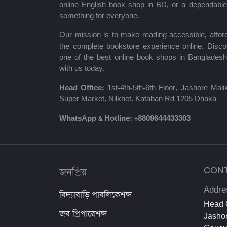
শায়খ আহমাদুল্লাহ
online English book shop in BD, or a dependab
something for everyone.
মোঃ খাইরুল আলম
Our mission is to make reading accessible, afford
ম্যাক্সিম গোর্কি
the complete bookstore experience online. Disco
one of the best online book shops in Bangladesh
মহাদেব সাহা
with us today.
প্রমথ চৌধুরী
Head Office:
1st-4th-5th-6th Floor, Jashore Ma
Super Market, Nilkhet, Kataban Rd 1205 Dhaka
জীবনানন্দ দাশ
WhatsApp & Hotline:
+8809644433303
উইলিয়াম শেক্সপিয়ার
দীনবন্ধু মিত্র
জনপ্রিয়
CON
শরৎচন্দ্র চট্টোপাধ্যায়
Addre
বিদ্যাবাড়ি পাবলিকেশন্স
সলিমুল্লাহ খান
Head O
জব প্রিপারেশন্স
Jashor
ইউসুফ আল কারজাভি