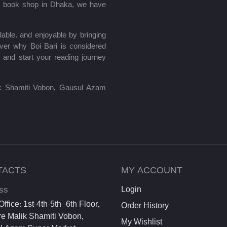
le book shop in Dhaka, we have
able, and enjoyable by bringing
ver why Boi Bari is considered
 and start your reading journey
lik Shamiti Vobon, Gausul Azam
TACTS
MY ACCOUNT
ss
Login
ffice: 1st-4th-5th -6th Floor,
Order History
e Malik Shamiti Vobon,
My Wishlist