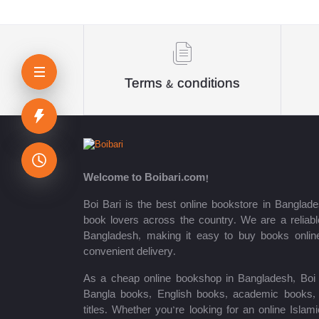
Sheikh Mujibur Rahman
কিউএনএ পাবলিকেশন্স লেখক পরিষদ
অর্কিড সম্পাদনা পর্ষদ (সম্পাদক)
Terms & conditions
রয়েল সম্পাদনা পর্ষদ
প্রফেসর’স সম্পাদনা পরিষদ
রিসেন্ট পাবলিকেশন এডিটরিয়াল বোর্ড
Welcome to Boibari.com!
পাঞ্জেরী সম্পাদনা পর্ষদ
Boi Bari is the best online bookstore in Banglade
book lovers across the country. We are a reliable
মফিজুল ইসলাম মিলন
Bangladesh, making it easy to buy books onlin
convenient delivery.
রবীন্দ্রনাথ ঠাকুর
As a cheap online bookshop in Bangladesh, Boi B
মোত্তাসিন পাহলভী
Bangla books, English books, academic books, c
titles. Whether you’re looking for an online Isla