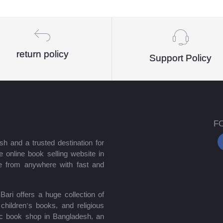
return policy
Support Policy
F
sh and a trusted destination for
 online book selling website in
e from anywhere with fast and
ari offers a huge collection of
hildren’s books, and religious
mic book shop in Bangladesh, an