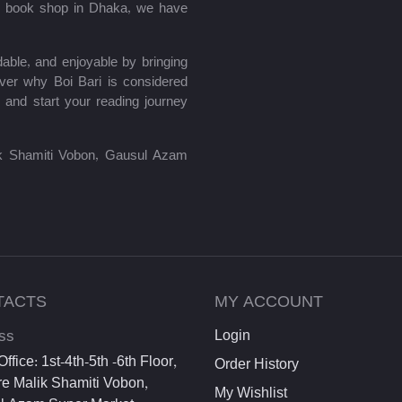
le book shop in Dhaka, we have
able, and enjoyable by bringing
ver why Boi Bari is considered
 and start your reading journey
lik Shamiti Vobon, Gausul Azam
TACTS
MY ACCOUNT
ss
Login
ffice: 1st-4th-5th -6th Floor,
Order History
e Malik Shamiti Vobon,
My Wishlist