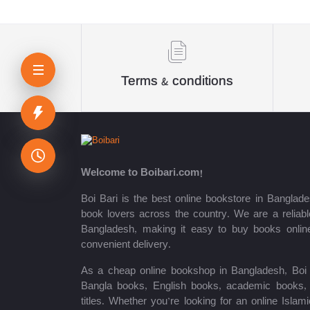
Sheikh Mujibur Rahman
কিউএনএ পাবলিকেশন্স লেখক পরিষদ
অর্কিড সম্পাদনা পর্ষদ (সম্পাদক)
Terms & conditions
রয়েল সম্পাদনা পর্ষদ
প্রফেসর’স সম্পাদনা পরিষদ
রিসেন্ট পাবলিকেশন এডিটরিয়াল বোর্ড
Welcome to Boibari.com!
পাঞ্জেরী সম্পাদনা পর্ষদ
Boi Bari is the best online bookstore in Banglade
book lovers across the country. We are a reliable
মফিজুল ইসলাম মিলন
Bangladesh, making it easy to buy books onlin
convenient delivery.
রবীন্দ্রনাথ ঠাকুর
As a cheap online bookshop in Bangladesh, Boi B
মোত্তাসিন পাহলভী
Bangla books, English books, academic books, c
titles. Whether you’re looking for an online Isla