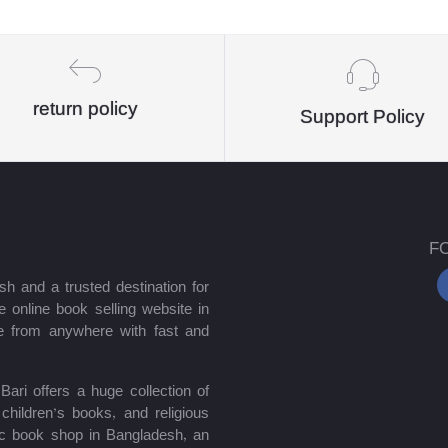
return policy
Support Policy
F
sh and a trusted destination for
 online book selling website in
e from anywhere with fast and
ari offers a huge collection of
hildren’s books, and religious
mic book shop in Bangladesh, an