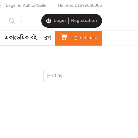
Login to Author/Seller
Helpline
01896060865
Login
Registration
একাডেমিক বই
ব্লগ
৳0
(
0
Items)
Sort by