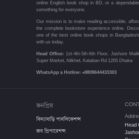
শায়খ আহমাদুল্লাহ
online English book shop in BD, or a dependab
something for everyone.
মোঃ খাইরুল আলম
Our mission is to make reading accessible, afford
ম্যাক্সিম গোর্কি
the complete bookstore experience online. Disco
one of the best online book shops in Bangladesh
মহাদেব সাহা
with us today.
প্রমথ চৌধুরী
Head Office:
1st-4th-5th-6th Floor, Jashore Ma
Super Market, Nilkhet, Kataban Rd 1205 Dhaka
জীবনানন্দ দাশ
WhatsApp & Hotline:
+8809644433303
উইলিয়াম শেক্সপিয়ার
দীনবন্ধু মিত্র
জনপ্রিয়
CON
শরৎচন্দ্র চট্টোপাধ্যায়
Addre
বিদ্যাবাড়ি পাবলিকেশন্স
সলিমুল্লাহ খান
Head O
জব প্রিপারেশন্স
Jashor
ইউসুফ আল কারজাভি