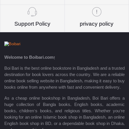
Support Policy
privacy policy
Welcome to Boibari.com!
Boi Bari is the best online bookstore in Bangladesh and a trusted
destination for book lovers across the country. We are a reliable
online book selling website in Bangladesh, making it easy to buy
books online from anywhere with fast and convenient delivery.
As a cheap online bookshop in Bangladesh, Boi Bari offers a
huge collection of Bangla books, English books, academic
books, children’s books, and religious titles. Whether you’re
looking for an online Islamic book shop in Bangladesh, an online
English book shop in BD, or a dependable book shop in Dhaka,