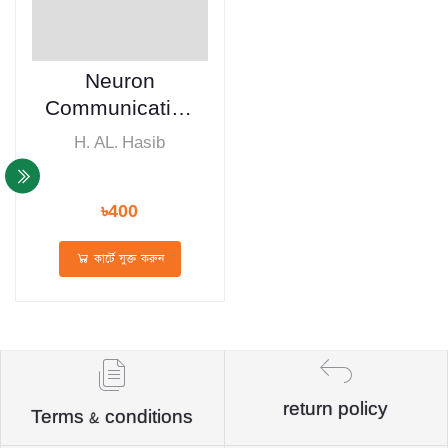
Neuron
Communicative
English for
H. AL. Hasib
Nurses
৳400
কার্টে যুক্ত করুন
return policy
Terms & conditions