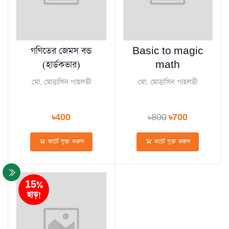
গণিতের জেমস বন্ড
Basic to magic
(হার্ডকভার)
math
মো. মোত্তাসিন পাহলভী
মো. মোত্তাসিন পাহলভী
৳400
৳800
৳700
কার্টে যুক্ত করুন
কার্টে যুক্ত করুন
15%
ছাড়!