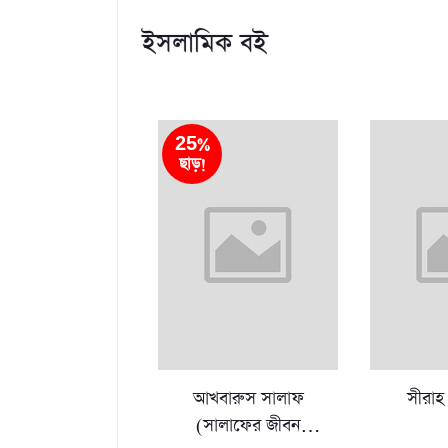
ইসলামিক বই
25%
ছাড়!
আখবারুস সালাফ
সীরাহ 
(সালাফের জীবন