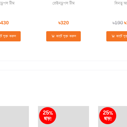
ড্রপস টীম
রেইনড্রপস টীম
বিনতু 
৳430
৳320
৳190
৳
টে যুক্ত করুন
কার্টে যুক্ত করুন
কার্টে যু
25%
25%
ছাড়!
ছাড়!