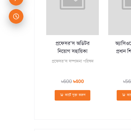
প্রফেসর’স অডিটর
অ্যাসিওর
নিয়োগ সহায়িকা
প্রধান 
প্রশ্নব্
প্রফেসর’স সম্পাদনা পরিষদ
সাজেশন 
৳600
৳400
৳5
কার্টে যুক্ত করুন
কার্