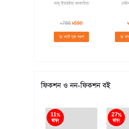
যেমন)
আবু ইয়াহইয়া জাকারিয়া
রেইন
৳786
৳590
কার্টে যুক্ত করুন
কার্
ফিকশন ও নন-ফিকশন বই
11%
27%
ছাড়!
ছাড়!