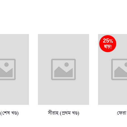
25%
ছাড়!
(শেষ খণ্ড)
সীরাহ (প্রথম খণ্ড)
ফেরা